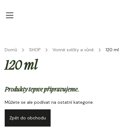
Domů
/
SHOP
/
Vonné svíčky a vůně
/
120 ml
120 ml
SHOP
Apiformy
O nás
Produkty teprve připravujeme.
Můžete se ale podívat na ostatní kategorie.
Zpět do obchodu