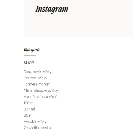
Instagram
Kategorie
SHOP
Designové svíčky
Dortové svíčky
Farmers market
Minimalistické svíčky
Vonné svíčky a vůně
120 ml
300 ml
60 ml
Vysoké svíčky
Ze včelího vosku