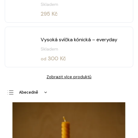
Skladem
295 Kč
Vysoká svíčka kónická – everyday
Skladem
300 Kč
od
Zobrazit více produktů
Abecedně
Nejlevnější
Nejdražší
Nejprodávanější