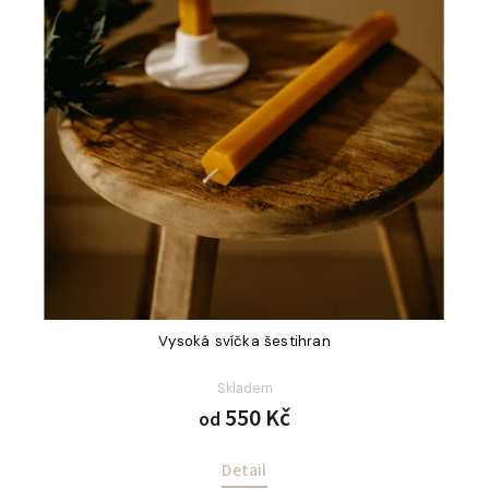
Vysoká svíčka šestihran
Skladem
550 Kč
od
Detail