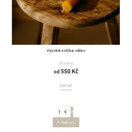
Vysoká svíčka válec
Skladem
550 Kč
od
Detail
1
3
Nahoru