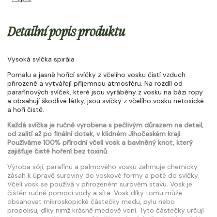
Detailní popis produktu
Vysoká svíčka spirála
Pomalu a jasně hořící svíčky z včelího vosku čistí vzduch
přirozeně a vytvářejí příjemnou atmosféru. Na rozdíl od
parafínových svíček, které jsou vyráběny z vosku na bázi ropy
a obsahují škodlivé látky, jsou svíčky z včelího vosku netoxické
a hoří čistě.
Každá svíčka je ručně vyrobena s pečlivým důrazem na detail,
od zalití až po finální dotek, v klidném Jihočeském kraji.
Používáme 100% přírodní včelí vosk a bavlněný knot, který
zajišťuje čisté hoření bez toxinů.
Výroba sóji, parafínu a palmového vosku zahrnuje chemický
zásah k úpravě suroviny do voskové formy a poté do svíčky.
Včelí vosk se používá v přirozeném surovém stavu. Vosk je
čištěn ručně pomocí vody a síta. Vosk díky tomu může
obsahovat mikroskopické částečky medu, pylu nebo
propolisu, díky nimž krásně medově voní.
Tyto částečky určují