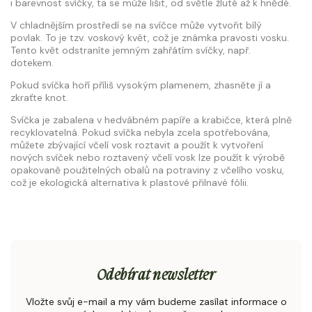
i barevnost svíčky, ta se může lišit, od světle žluté až k hnědé.
V chladnějším prostředí se na svíčce může vytvořit bílý
povlak. To je tzv. voskový květ, což je známka pravosti vosku.
Tento květ odstraníte jemným zahřátím svíčky, např.
dotekem.
Pokud svíčka hoří příliš vysokým plamenem, zhasněte jí a
zkraťte knot.
Svíčka je zabalena v hedvábném papíře a krabičce, která
plně
recyklovatelná.
Pokud svíčka nebyla zcela spotřebována,
můžete zbývající včelí vosk roztavit a použít k vytvoření
nových svíček nebo r
oztavený včelí vosk lze použít k výrobě
opakovaně použitelných obalů na potraviny z včelího vosku,
což je ekologická alternativa k plastové přilnavé fólii.
Odebírat newsletter
Vložte svůj e-mail a my vám budeme zasílat informace o